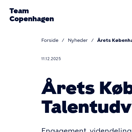
Gå
Team
til
Copenhagen
hovedindhold
Primæ
Forside
Nyheder
Årets Københa
naviga
Brødkru
11.12.2025
Årets Kø
Talentudv
Engagement, videndeling o