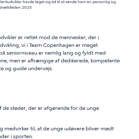
ntudvikler havde taget sig tid til at sende ham en personlig og
drætsfesten 2025.
vikler er rettet mod de mennesker, der i
ntudvikling, vi i Team Copenhagen er meget
te på seniorniveau er nemlig lang og fyldt med
alene, men er afhængige af dedikerede, kompetente
tte og guide undervejs.
af de steder, der er afgørende for de unge
g medvirker til, at de unge udøvere bliver mødt
der i sporten.