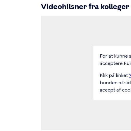
Videohilsner fra kollege
Video
Url
For at kunne 
acceptere Fun
Klik på linket
'
bunden af sid
accept af cook