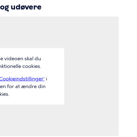
r og udøvere
se videoen skal du
ktionelle cookies.
Cookieindstillinger'
i
en for at ændre din
ies.