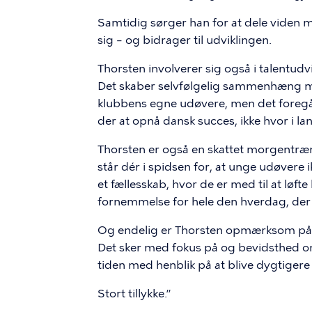
Samtidig sørger han for at dele viden m
sig – og bidrager til udviklingen.
Thorsten involverer sig også i talentudv
Det skaber selvfølgelig sammenhæng mel
klubbens egne udøvere, men det foregår 
der at opnå dansk succes, ikke hvor i l
Thorsten er også en skattet morgentr
står dér i spidsen for, at unge udøvere 
et fællesskab, hvor de er med til at løft
fornemmelse for hele den hverdag, de
Og endelig er Thorsten opmærksom på n
Det sker med fokus på og bevidsthed o
tiden med henblik på at blive dygtigere ti
Stort tillykke.”