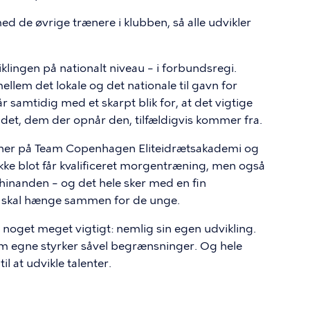
ed de øvrige trænere i klubben, så alle udvikler
iklingen på nationalt niveau – i forbundsregi.
lem det lokale og det nationale til gavn for
samtidig med et skarpt blik for, at det vigtige
andet, dem der opnår den, tilfældigvis kommer fra.
æner på Team Copenhagen Eliteidrætsakademi og
ikke blot får kvalificeret morgentræning, men også
e hinanden – og det hele sker med en fin
r skal hænge sammen for de unge.
oget meget vigtigt: nemlig sin egen udvikling.
m egne styrker såvel begrænsninger. Og hele
l at udvikle talenter.