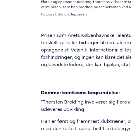
Flere nøglepersoner omkring Thorstens virke som tale
varm hilsen, som han modtog på scenekanten ved I
Fotograf
Simon Jeppesen
Prisen som Årets Københavnske Talentud
forskellige roller bidrager til den tale
optagede af. Vejen til international eli
forhindringer, og ingen kan klare det 
og bevidste ledere, der kan hjælpe, stø
Dommerkomitéens begrundelse:
”Thorsten Breiding involverer sig flere 
udøveres udvikling.
Han er først og fremmest klubtræner, o
med den rette tilgang, helt fra de begyn