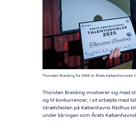
Thorsten Breiding fra DMK er Årets Københavnske T
Thorsten Breiding involverer sig med sto
og til konkurrencer, i sit arbejde med t
Idrætsfesten på Københavns Rådhus blev 
under kåringen som Årets Københavnsk