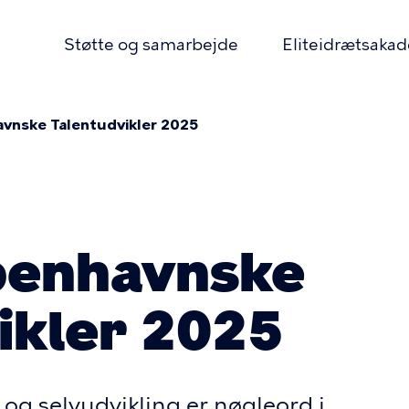
Støtte og samarbejde
Eliteidrætsaka
r
vnske Talentudvikler 2025
tion
mme
benhavnske
ikler 2025
g selvudvikling er nøgleord i